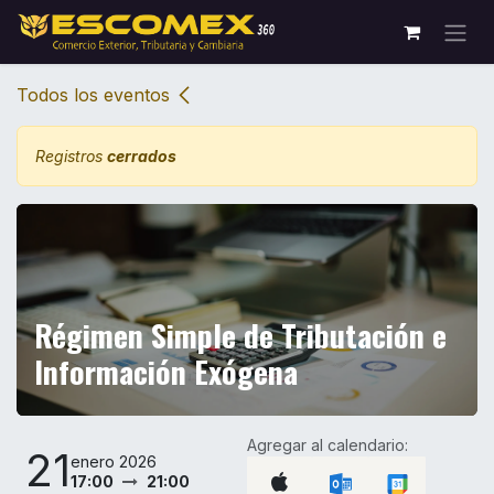
Ir al contenido
Todos los eventos
Registros
cerrados
Régimen Simple de Tributación e
Información Exógena
Agregar al calendario:
21
enero 2026
17:00
21:00