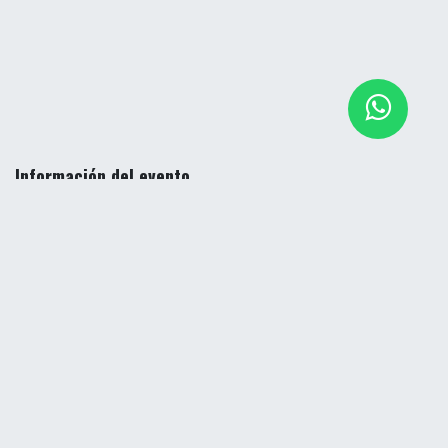
Información del evento
Ubicación
Evento Online
Organizador
escomex
contacto@escomex.co